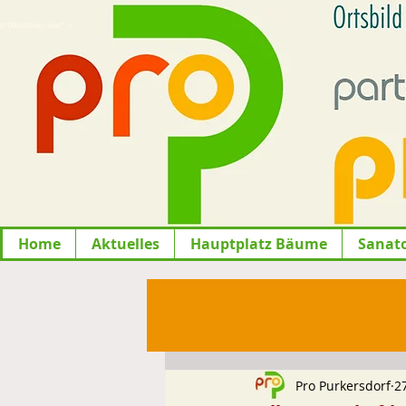
lfGiO9ier-tuw" />
Home
Aktuelles
Hauptplatz Bäume
Sanat
Pro Purkersdorf
2