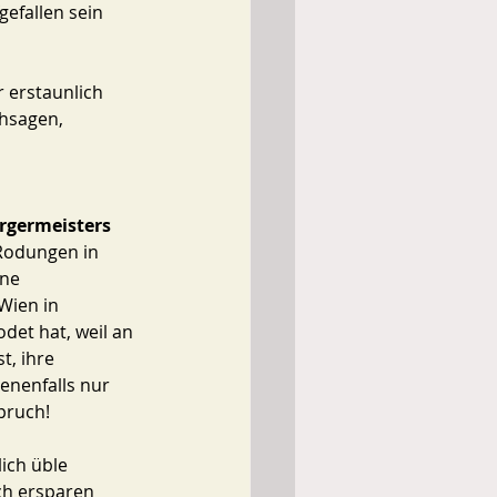
efallen sein 
 erstaunlich 
hsagen, 
rgermeisters
 Rodungen in 
ne 
Wien in 
et hat, weil an 
t, ihre 
nenfalls nur 
pruch! 
ich üble 
ch ersparen 