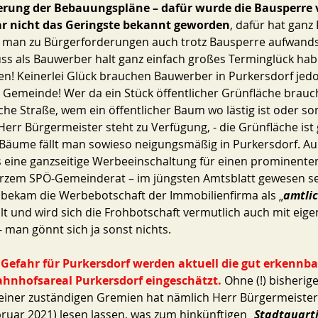
rung der Bebauungspläne – dafür wurde die Bausperre ve
war nicht das Geringste bekannt geworden
, dafür hat ganz
e man zu Bürgerforderungen auch trotz Bausperre aufwands
s als Bauwerber halt ganz einfach großes Terminglück hab
sen! Keinerlei Glück brauchen Bauwerber in Purkersdorf jedo
Gemeinde! Wer da ein Stück öffentlicher Grünfläche brauch
iche Straße, wem ein öffentlicher Baum wo lästig ist oder son
 Herr Bürgermeister steht zu Verfügung, - die Grünfläche ist g
d Bäume fällt man sowieso neigungsmäßig in Purkersdorf. A
lls eine ganzseitige Werbeeinschaltung für einen prominente
urzem SPÖ-Gemeinderat – im jüngsten Amtsblatt gewesen sei
 bekam die Werbebotschaft der Immobilienfirma als „
amtlic
ellt und wird sich die Frohbotschaft vermutlich auch mit eig
- man gönnt sich ja sonst nichts. 
e Gefahr für Purkersdorf werden aktuell die gut erkennba
ahnhofsareal Purkersdorf eingeschätzt.
 Ohne (!) bisherig
iner zuständigen Gremien hat nämlich Herr Bürgermeister
bruar 2021) lesen lassen, was zum hinkünftigen „
Stadtquart