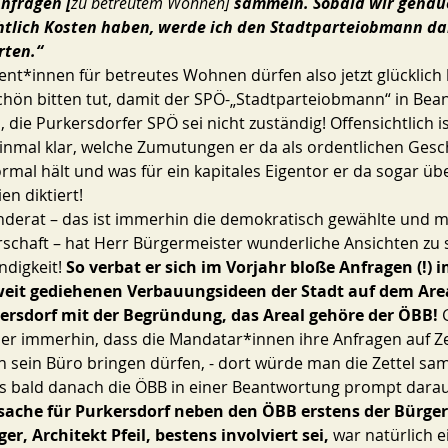
nfragen [
zu betreutem Wohnen]
 sammeln. Sobald wir genau
htlich Kosten haben, werde ich den Stadtparteiobmann dar
rten.“
ent*innen für betreutes Wohnen dürfen also jetzt glücklich 
chön bitten tut, damit der SPÖ-„Stadtparteiobmann“ in Bea
, die Purkersdorfer SPÖ sei nicht zuständig! Offensichtlich i
inmal klar, welche Zumutungen er da als ordentlichen Geschä
rmal hält und was für ein kapitales Eigentor er da sogar üb
n diktiert! 
nderat – das ist immerhin die demokratisch gewählte und m
schaft – hat Herr Bürgermeister wunderliche Ansichten zu 
digkeit! 
So verbat er sich im Vorjahr bloße Anfragen (!)
weit gediehenen Verbauungsideen der Stadt auf dem Area
rsdorf mit der Begründung, das Areal gehöre der ÖBB!
 
er immerhin, dass die Mandatar*innen ihre Anfragen auf Ze
 in sein Büro bringen dürfen, - dort würde man die Zettel sa
s bald danach die ÖBB in einer Beantwortung prompt darau
sache für Purkersdorf neben den ÖBB erstens der Bürger
r, Architekt Pfeil, bestens involviert sei, 
war natürlich e