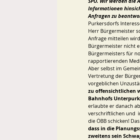
SPÖ. Wir werden die A
Informationen hinsic
Anfragen zu beantwo
Purkersdorfs Interess
Herr Bürgermeister s
Anfrage mitteilen wird
Bürgermeister nicht e
Bürgermeisters für no
rapportierenden Medie
Aber selbst im Gemei
Vertretung der Bürger
vorgeblichen Unzustän
zu offensichtlichen 
Bahnhofs Unterpurke
erlaubte er danach ab
verschriftlichen und 
die ÖBB schicken! Das
dass in die Planungs
zweitens sein Schwage