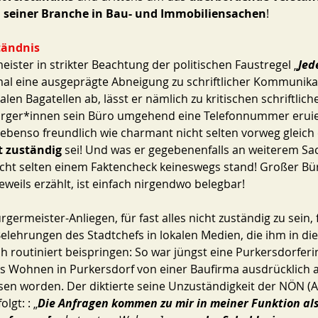
n seiner Branche in Bau- und Immobiliensachen
!
tändnis
ister in strikter Beachtung der politischen Faustregel „
Jede
al eine ausgeprägte Abneigung zu schriftlicher Kommunika
en Bagatellen ab, lässt er nämlich zu kritischen schriftlich
rger*innen sein Büro umgehend eine Telefonnummer eruier
benso freundlich wie charmant nicht selten vorweg gleich 
t zuständig
 sei! Und was er gegebenenfalls an weiterem Sa
r nicht selten einem Faktencheck keineswegs stand! Großer B
jeweils erzählt, ist einfach nirgendwo belegbar! 
germeister-Anliegen, für fast alles nicht zuständig zu sein, 
Belehrungen des Stadtchefs in lokalen Medien, die ihm in 
h routiniert beispringen: So war jüngst eine Purkersdorferi
es Wohnen in Purkersdorf von einer Baufirma ausdrücklich 
sen worden. Der diktierte seine Unzuständigkeit der NÖN (
lgt: : „
Die Anfragen kommen zu mir in meiner Funktion als