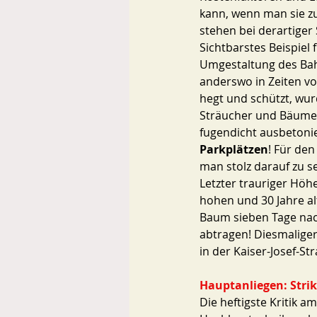
kann, wenn man sie z
stehen bei derartiger 
Sichtbarstes Beispiel
Umgestaltung des Ba
anderswo in Zeiten v
hegt und schützt, wur
Sträucher und Bäume r
fugendicht ausbetonie
Parkplätzen
! Für de
man stolz darauf zu se
Letzter trauriger Höh
hohen und 30 Jahre a
Baum sieben Tage nac
abtragen! Diesmaliger
in der Kaiser-Josef-
Hauptanliegen: Stri
Die heftigste Kritik 