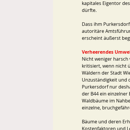
kapitales Eigentor de
dürfte. 
Dass ihm Purkersdorfe
autoritäre Amtsführu
erscheint äußerst begr
Verheerendes Umwel
Nicht weniger harsch w
kritisiert, wenn nicht
Wäldern der Stadt Wie
Unzuständigkeit und d
Purkersdorf nur desha
der B44 ein einzelner 
Waldbäume im Nahbere
einzelne, bruchgefährd
Bäume und deren Erhalt
Kostenfaktoren und Le