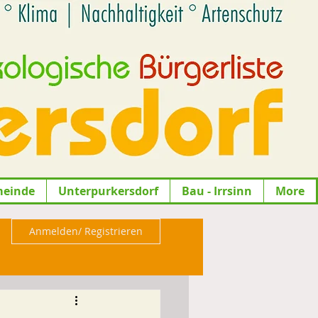
meinde
Unterpurkersdorf
Bau - Irrsinn
More
Anmelden/ Registrieren