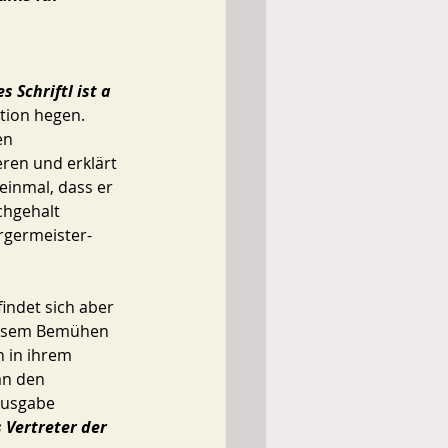
s Schriftl ist a 
tion hegen. 
en 
en und erklärt 
einmal, dass er 
chgehalt 
ürgermeister-
findet sich aber 
diesem Bemühen 
n in ihrem 
an den 
Ausgabe 
 Vertreter der 