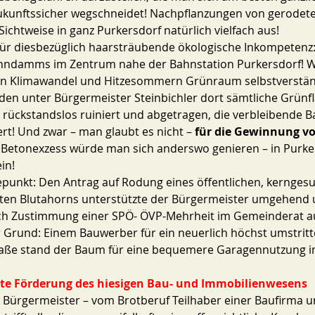
ukunftssicher wegschneidet! Nachpflanzungen von gerode
Sichtweise in ganz Purkersdorf natürlich vielfach aus! 
 für diesbezüglich haarsträubende ökologische Inkompetenz:
hndamms im Zentrum nahe der Bahnstation Purkersdorf! 
on Klimawandel und Hitzesommern Grünraum selbstverständ
den unter Bürgermeister Steinbichler dort sämtliche Grünfl
ückstandslos ruiniert und abgetragen, die verbleibende B
rt! Und zwar – man glaubt es nicht – 
für die Gewinnung vo
n Betonexzess würde man sich anderswo genieren – in Purker
in! 
epunkt: Den Antrag auf Rodung eines öffentlichen, kernges
lten Blutahorns unterstützte der Bürgermeister umgehend u
h Zustimmung einer SPÖ- ÖVP-Mehrheit im Gemeinderat au
 Grund: Einem Bauwerber für ein neuerlich höchst umstritt
Straße stand der Baum für eine bequemere Garagennutzung 
kte Förderung des hiesigen Bau- und Immobilienwesens
am Bürgermeister – vom Brotberuf Teilhaber einer Baufirma u