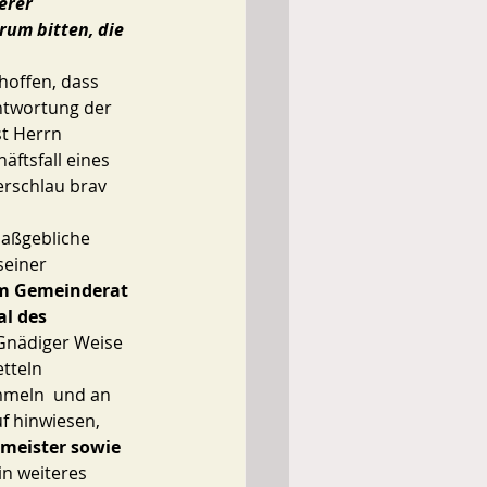
erer 
um bitten, die 
hoffen, dass 
ntwortung der 
st Herrn 
ftsfall eines 
erschlau brav 
aßgebliche 
seiner 
 im Gemeinderat 
l des 
Gnädiger Weise 
tteln 
mmeln  und an 
f hinwiesen, 
meister sowie 
in weiteres 