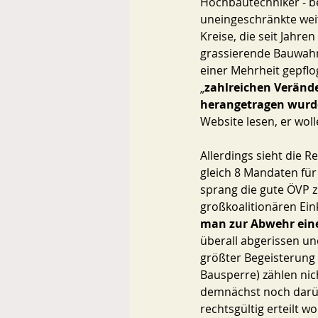
Hochbautechniker - bet
uneingeschränkte wei
Kreise, die seit Jahre
grassierende Bauwahn
einer Mehrheit gepflo
„
zahlreichen Veränd
herangetragen wur
Website lesen, er woll
Allerdings sieht die R
gleich 8 Mandaten für
sprang die gute ÖVP zu
großkoalitionären Ein
man zur Abwehr eine
überall abgerissen un
größter Begeisterung 
Bausperre) zählen nich
demnächst noch darüb
rechtsgültig erteilt w