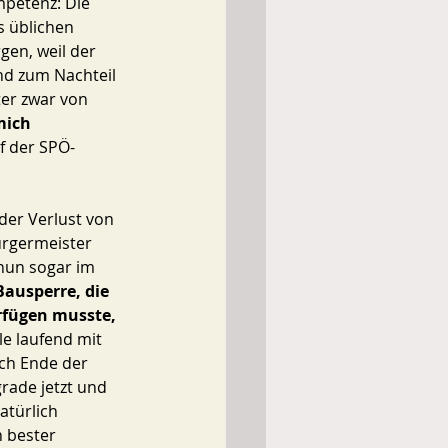
mpetenz: Die 
 üblichen 
gen, weil der 
nd zum Nachteil 
er zwar von 
mich 
f der SPÖ-
der Verlust von 
ürgermeister 
 nun sogar im 
Bausperre, die 
rfügen musste,
e laufend mit 
ch Ende der 
grade jetzt und 
natürlich 
n bester 