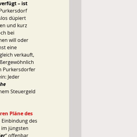
rfügt – ist 
 Purkersdorf 
los düpiert 
en und kurz 
ch bei 
en will oder 
st eine 
leich verkauft, 
ußergewöhnlich 
n Purkersdorfer 
n: Jeder 
he 
enem Steuergeld 
ren Pläne des 
e Einbindung des 
 im jüngsten 
ier
“ offenbar 