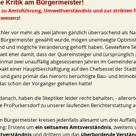
ge Kritik am Bürgermeister!
e zu Amtsführung, Umweltverständnis und zur strikten 
nwesens!
ichler vor mehr als zwei Jahren gänzlich überraschend als Na
m Bürgermeister gewählt wurde, mögen unentwegte Optimist
ind und mögliche Veränderung gehofft haben. Gewieftere Sk
eit eher damit, dass der Quereinsteiger und (ursprünglich pa
einmal zwei unauffällig abgesessenen Jahren im Gemeindera
xakt einer Hauptbeschäftigung auf den Chefsessel der Stad
n und ganz primär das hierorts berüchtigte Bau- und Immobi
 das schon der Vorgänger gehalten hatte! 
anach, haben die Skeptiker leider recht behalten, - allerort
die ProPurkersdorf zu unserer laufenden Berichterstattung 
 Bürgermeister kreisen jedenfalls allesamt um drei Auffälli
ng: Erstens um 
ein seltsames Amtsverständnis
, zweitens 
tverständnis
 und drittens um das 
überbordende Verständ