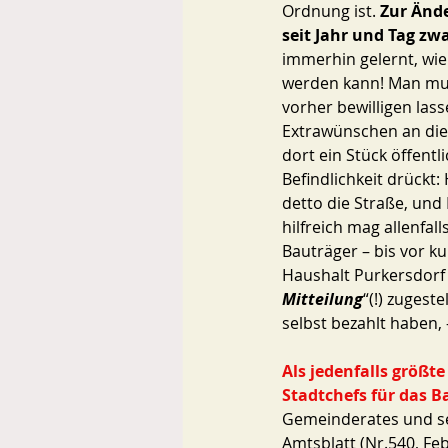
Ordnung ist. 
Zur Ände
seit Jahr und Tag z
immerhin gelernt, wi
werden kann! Man mus
vorher bewilligen las
Extrawünschen an die 
dort ein Stück öffentl
Befindlichkeit drückt:
detto die Straße, un
hilfreich mag allenfa
Bauträger – bis vor k
Haushalt Purkersdorf
Mitteilung
“(!) zugest
selbst bezahlt haben, 
Als jedenfalls größt
Stadtchefs für das B
Gemeinderates und se
Amtsblatt (Nr.540, Fe