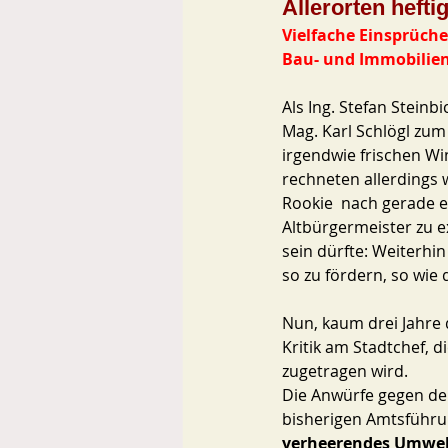
Allerorten hefti
Vielfache Einsprüch
Bau- und Immobilie
Als Ing. Stefan Steinb
Mag. Karl Schlögl zu
irgendwie frischen W
rechneten allerdings w
Rookie  nach gerade 
Altbürgermeister zu e
sein dürfte: Weiterhi
so zu fördern, so wie
Nun, kaum drei Jahre d
Kritik am Stadtchef, 
zugetragen wird.
Die Anwürfe gegen den
bisherigen Amtsführu
verheerendes Umwel