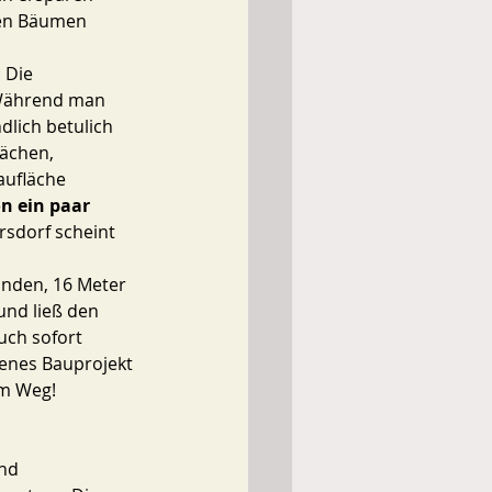
ten Bäumen 
 Die 
Während man 
lich betulich 
ächen, 
aufläche 
n ein paar 
sdorf scheint 
unden, 16 Meter 
nd ließ den 
ch sofort 
enes Bauprojekt 
im Weg!
nd 