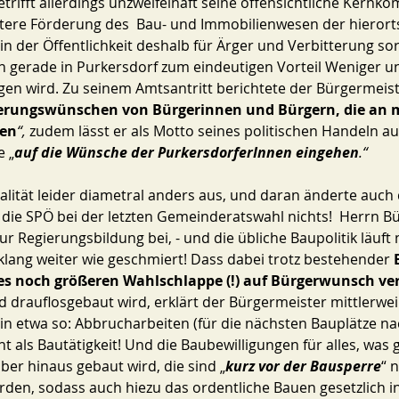
rifft allerdings unzweifelhaft seine offensichtliche Kernko
tere Förderung des  Bau- und Immobilienwesen der hierorts
n in der Öffentlichkeit deshalb für Ärger und Verbitterung sor
 gerade in Purkersdorf zum eindeutigen Vorteil Weniger u
gen wird. Zu seinem Amtsantritt berichtete der Bürgermeist
erungswünschen von Bürgerinnen und Bürgern, die an 
den
“, 
zudem lässt er als Motto seines politischen Handeln au
e „
auf die Wünsche der PurkersdorferInnen eingehen
.“
ealität leider diametral anders aus, und daran änderte auch 
 die SPÖ bei der letzten Gemeinderatswahl nichts!  Herrn B
r Regierungsbildung bei, - und die übliche Baupolitik läuft
klang weiter wie geschmiert! Dass dabei trotz bestehender 
s noch größeren Wahlschlappe (!) auf Bürgerwunsch ve
d drauflosgebaut wird, erklärt der Bürgermeister mittlerweil
in etwa so: Abbrucharbeiten (für die nächsten Bauplätze na
t als Bautätigkeit! Und die Baubewilligungen für alles, was 
er hinaus gebaut wird, die sind „
kurz vor der Bausperre
“ 
orden, sodass auch hiezu das ordentliche Bauen gesetzlich i