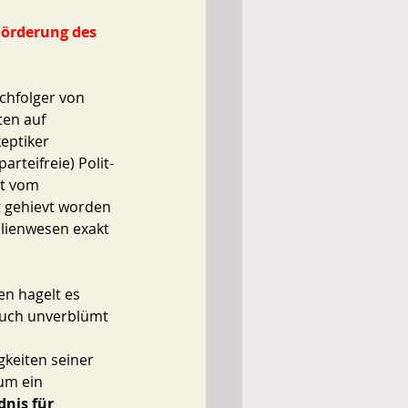
Förderung des 
chfolger von 
en auf 
eptiker 
rteifreie) Polit-
t vom 
t gehievt worden 
lienwesen exakt 
en hagelt es 
auch unverblümt 
gkeiten seiner 
um ein 
nis für 