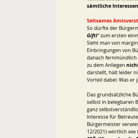
sämtliche Interesse
Seltsames Amtsvers
So dürfte der Bürgerme
Giftl
“ 
zum ersten einm
Sieht man von marginal
Einbringungen von Bü
danach fernmündlich e
zu dem Anliegen 
nich
darstellt, hält leide
Vorteil dabei: Was er 
Das grundsätzliche Bür
selbst in belegbaren 
ganz selbstverständlic
Interesse für Betreut
Bürgermeister verwie
12/2021) wörtlich wie fo