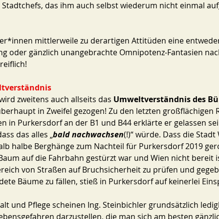
s Stadtchefs, das ihm auch selbst wiederum nicht einmal aufg
r*innen mittlerweile zu derartigen Attitüden eine entweder
ng oder gänzlich unangebrachte Omnipotenz-Fantasien nac
eiflich!
tverständnis
ird zweitens auch allseits das 
Umweltverständnis des Bü
 überhaupt in Zweifel gezogen! Zu den letzten großflächigen
n in Purkersdorf an der B1 und B44 erklärte er gelassen sei
ass das alles „
bald nachwachsen
(!)“ würde. Dass die Stadt 
lb halbe Berghänge zum Nachteil für Purkersdorf 2019 gerod
Baum auf die Fahrbahn gestürzt war und Wien nicht bereit is
ich von Straßen auf Bruchsicherheit zu prüfen und gegebe
ete Bäume zu fällen, stieß in Purkersdorf auf keinerlei Eins
 und Pflege scheinen Ing. Steinbichler grundsätzlich ledigl
bensgefahren darzustellen, die man sich am besten gänzli