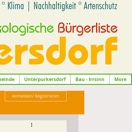
meinde
Unterpurkersdorf
Bau - Irrsinn
More
Anmelden/ Registrieren