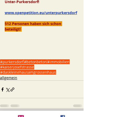
Unter-Purkersdorf! 
www.openpetition.eu/unterpurkersdorf
512 Personen haben sich schon 
beteiligt! 
#purkersdorf
#betonbeton
#immobilien
#kaiserjosefstrasse
#daskleinehausamgrossenhaus
allgemein