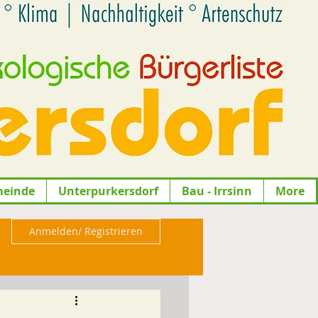
meinde
Unterpurkersdorf
Bau - Irrsinn
More
Anmelden/ Registrieren