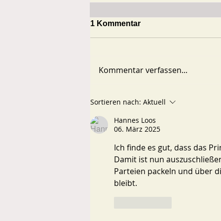
1 Kommentar
Kommentar verfassen...
WALD - WASSER -
Sortieren nach:
Aktuell
GEBÜHREN
Hannes Loos
06. März 2025
Ich finde es gut, dass das Pri
Damit ist nun auszuschließen
Parteien packeln und über d
bleibt.
Gefällt mir