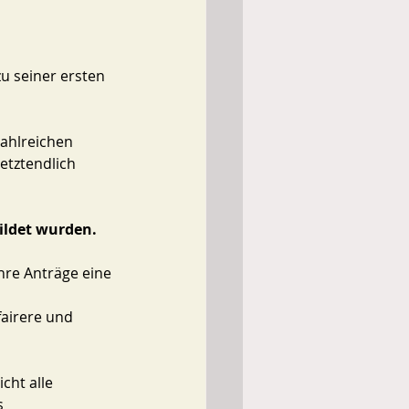
u seiner ersten 
zahlreichen 
etztendlich 
ildet wurden. 
ihre Anträge eine 
airere und 
icht alle 
s 