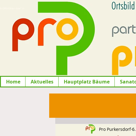
lfGiO9ier-tuw" />
Home
Aktuelles
Hauptplatz Bäume
Sanat
Pro Purkersdorf
6