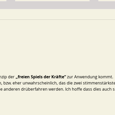
Rücktritt des
Heu
Bürgermeisters Stefan
Geme
Steinbichler
Umw
nzip der 
„freien Spiels der Kräfte“
 zur Anwendung kommt. 
, bzw. eher unwahrscheinlich, das die zwei stimmenstärkst
ie anderen drüberfahren werden. Ich hoffe dass dies auch s