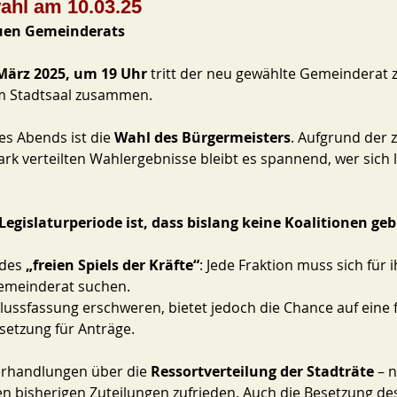
ahl am 10.03.25
euen Gemeinderats
 März 2025, um 19 Uhr
 tritt der neu gewählte Gemeinderat z
im Stadtsaal zusammen. 
s Abends ist die 
Wahl des Bürgermeisters
. Aufgrund der 
rk verteilten Wahlergebnisse bleibt es spannend, wer sich l
Legislaturperiode ist, dass bislang keine Koalitionen geb
 des 
„freien Spiels der Kräfte“
: Jede Fraktion muss sich für 
emeinderat suchen. 
lussfassung erschweren, bietet jedoch die Chance auf eine f
etzung für Anträge. 
erhandlungen über die 
Ressortverteilung der Stadträte
 – n
en bisherigen Zuteilungen zufrieden. Auch die Besetzung de