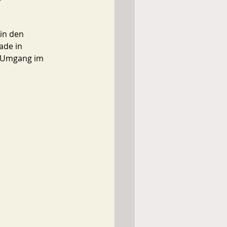
in den 
ade in 
 Umgang im 