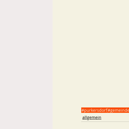
#purkersdorf
#gemeinde
allgemein