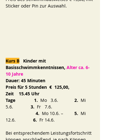
Sticker oder Pin zur Auswahl.
Kurs B
   Kinder mit 
Basisschwimmkenntnissen, 
Alter ca. 6-
10 Jahre
Dauer: 45 Minuten
Preis für 5 Stunden  €  125,00, 
Zeit    15.45 Uhr
Tage
1.
  Mo   3.6.             
2.
  Mi   
5.6.              
3.
  Fr   7.6.
4.
  Mo 10.6. –         
5.
  Mi 
12.6.              
6.
  Fr 14.6.
Bei entsprechendem Leistungsfortschritt 
können anschließend, je nach Können 