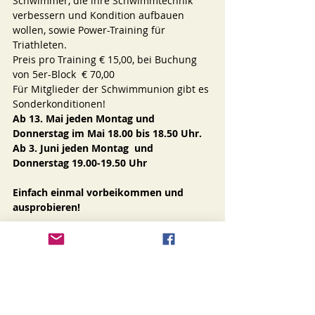
Schwimmer, die ihre Schwimmtechnik 
verbessern und Kondition aufbauen 
wollen, sowie Power-Training für 
Triathleten.
Preis pro Training € 15,00, bei Buchung 
von 5er-Block  € 70,00
Für Mitglieder der Schwimmunion gibt es 
Sonderkonditionen!
Ab 13. Mai jeden Montag und 
Donnerstag im Mai 18.00 bis 18.50 Uhr.
Ab 3. Juni jeden Montag  und 
Donnerstag 19.00-19.50 Uhr
Einfach einmal vorbeikommen und 
ausprobieren!
Wir freuen uns auf Euch!
Das Team der Schwimmunion 
Purkersdorf
Auskunft Gerty Schabas  Tel 0664 120 220 
5  E-Mail  
SCPurkersdorf@gmx.at