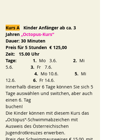
Kurs A
   Kinder Anfänger ab ca. 3 
Jahren 
„Octopus-Kurs“
Dauer: 30 Minuten
Preis für 5 Stunden  € 125,00
Zeit:   15.00 Uhr
Tage:
1.
  Mo   3.6.             
2.
  Mi   
5.6.              
3.
  Fr   7.6.
4.
  Mo 10.6.             
5.
  Mi 
12.6.              
6.
  Fr 14.6.
Innerhalb dieser 6 Tage können Sie sich 5 
Tage auswählen und switchen, aber auch 
einen 6. Tag 
buchen! 
Die Kinder können mit diesem Kurs das 
„Octopus“-Schwimmabzeichen mit 
Ausweis des Österreichischen 
Jugendrotkreuzes erwerben.
Preis des Schwimmausweises € 15,00, mit 