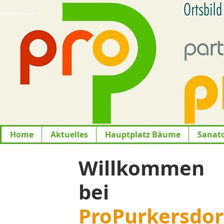
lfGiO9ier-tuw" />
Home
Aktuelles
Hauptplatz Bäume
Sanat
Willkommen
bei
ProPurkersdor