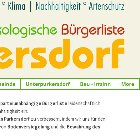
meinde
Unterpurkersdorf
Bau - Irrsinn
More
s
parteiunabhängige Bürgerliste
leidenschaftlich
altigkeit ein.
in Purkersdorf
zu verbessern, indem wir uns für den
 von
Bodenversiegelung
und die
Bewahrung des