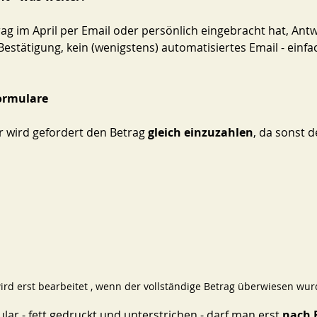
ag im April per Email oder persönlich eingebracht hat, Ant
Bestätigung, kein (wenigstens) automatisiertes Email - einfa
ormulare
 wird gefordert den Betrag 
gleich einzuzahlen
, da sonst d
ird erst bearbeitet , wenn der vollständige Betrag überwiesen wur
ar - fett gedruckt und unterstrichen - darf man erst 
nach 