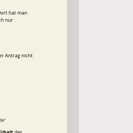
wort hat man 
ch nur 
er Antrag nicht 
de" 
Erhalt
 des 