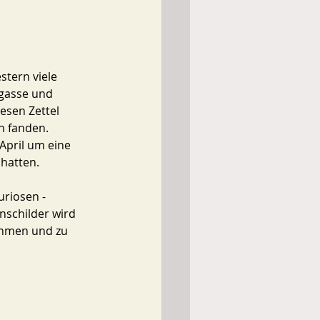
stern viele 
gasse und 
esen Zettel 
n fanden. 
 April um eine 
hatten. 
kuriosen -
nschilder wird 
ehmen und zu 