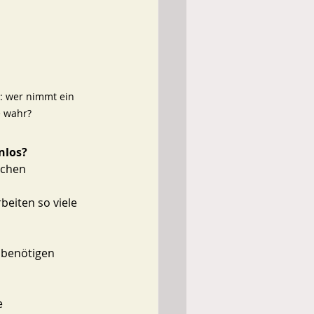
: wer nimmt ein 
e wahr? 
los? 
uchen 
eiten so viele 
 benötigen 
e 