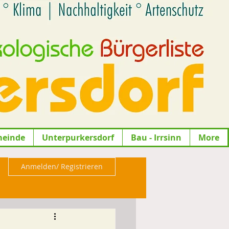
meinde
Unterpurkersdorf
Bau - Irrsinn
More
Anmelden/ Registrieren