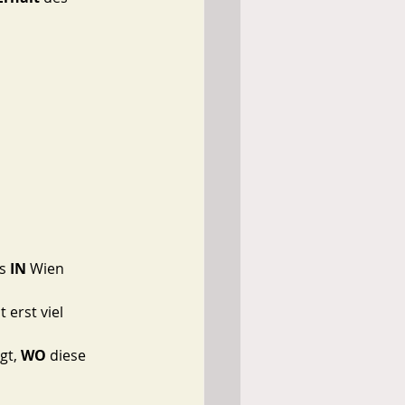
s 
IN 
Wien 
 erst viel 
gt, 
WO
 diese 