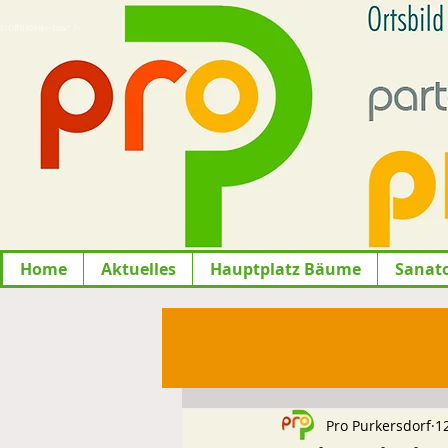
lfGiO9ier-tuw" />
Home
Aktuelles
Hauptplatz Bäume
Sanat
Pro Purkersdorf
1