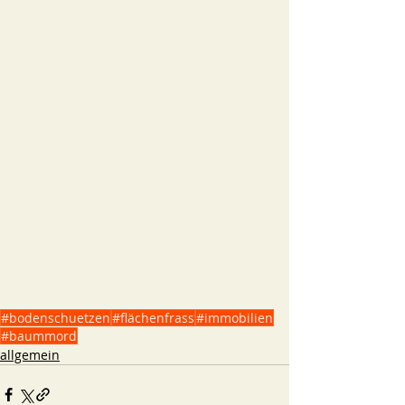
#bodenschuetzen
#flächenfrass
#immobilien
#baummord
allgemein