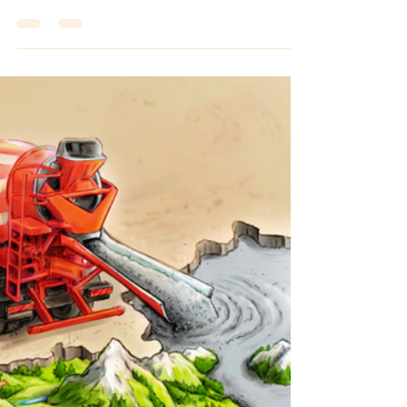
Pro Purkersdorf
24. März 2024
2 Min. Lesezeit
Bahnhof Unter-Purkersdorf
Zwischennutzung
Vielen PurkersdorferInnen ist das Areal
Unter-Purkersdorf ein zentrales Anliegen.
Workshop auf der Gemeinde: Fr. 5.4.24 /
17 -19 Uhr