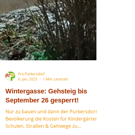
Pro Purkersdorf
6. Jan. 2025
1 Min. Lesezeit
Wintergasse: Gehsteig bis
September 26 gesperrt!
Nur zu bauen und dann der Purkersdorfer