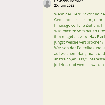
Unknown member
25. Juni 2022
Wenn der Herr Doktor im new
Gemeinde lesen kann, dann bra
hinausgeworfene Zeit und h
Was mich zB vom neuen Press
ihm mitgeteilt wird: 
Hat Purk
jüngst welche versprochen? 
Wer von der Politelite (und 
auf welchem Hang mäht und 
anstreich(en läss)t, interes
jodelt … und wem es warum 