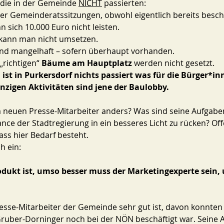
 die in der Gemeinde 
NICHT
 passierten: 
der Gemeinderatssitzungen, obwohl eigentlich bereits besch
 sich 10.000 Euro nicht leisten.
kann man nicht umsetzen. 
ind mangelhaft – sofern überhaupt vorhanden.
richtigen“ 
Bäume am Hauptplatz
 werden nicht gesetzt. 
 ist in Purkersdorf nichts passiert was für die Bürger*in
nzigen Aktivitäten sind jene der Baulobby. 
neuen Presse-Mitarbeiter anders? Was sind seine Aufgaben?
nce der Stadtregierung in ein besseres Licht zu rücken? Offe
ss hier Bedarf besteht. 
h ein: 
rodukt ist, umso besser muss der Marketingexperte sein, 
sse-Mitarbeiter der Gemeinde sehr gut ist, davon konnten w
ruber-Dorninger noch bei der NÖN beschäftigt war. Seine A