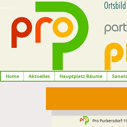
lfGiO9ier-tuw" />
Home
Aktuelles
Hauptplatz Bäume
Sanat
Pro Purkersdorf
1