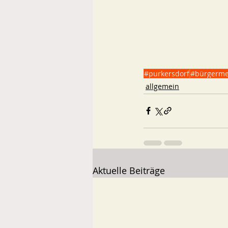
#purkersdorf
#bürgerme
allgemein
Aktuelle Beiträge