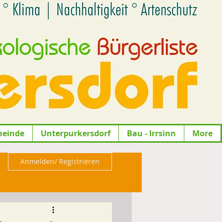
meinde
Unterpurkersdorf
Bau - Irrsinn
More
Anmelden/ Registrieren