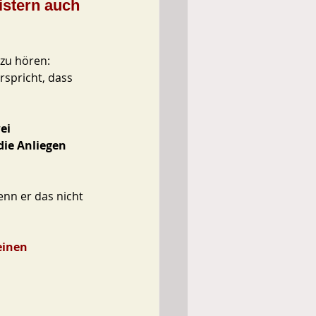
istern auch
zu hören: 
spricht, dass 
ei 
die Anliegen 
nn er das nicht 
inen 