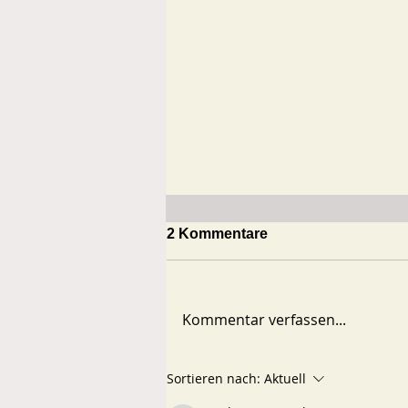
2 Kommentare
Kommentar verfassen...
So geht das nicht, Herr
Sortieren nach:
Aktuell
Bürgermeister!