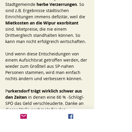
Stadtgemeinde 
herbe Verzerrungen
. So 
sind z.B. Ergebnisse städtischen 
Einrichtungen immens defizitär, weil die 
Mietkosten an die Wipur exorbitant
sind. Mietpreise, die nie einem 
Drittvergleich standhalten können. So 
kann man nicht erfolgreich wirtschaften.
Und wenn diese Entscheidungen von 
einem Aufsichtsrat getroffen werden, der 
wieder zum Großteil aus SP-nahen 
Personen stammen, wird man einfach 
nichts ändern und verbessern können. 
P
urkersdorf trägt wirklich schwer aus 
den Zeiten
 in denen eine 66 % -Schlögl-
SPÖ das Geld verschleuderte. Danke an 
dieser Stelle nochmals für den 
Betonhauptplatz als Abschiedsgeschenk 
an die Bevölkerung. Hat niemand 
gebraucht - aber 1,2 Millionen gekostet.