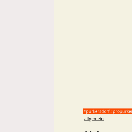
#purkersdorf
#propurke
allgemein