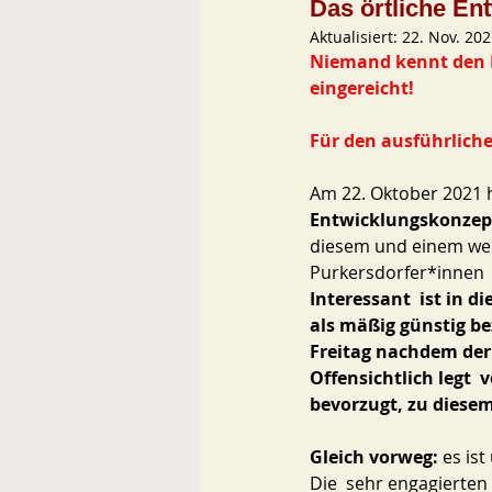
Das örtliche En
Aktualisiert:
22. Nov. 20
Niemand kennt den 
eingereicht! 
Für den ausführlichen
Am 22. Oktober 2021 h
Entwicklungskonzept 
diesem und einem wei
Purkersdorfer*innen  g
Interessant  ist in
als mäßig günstig be
Freitag nachdem der
Offensichtlich legt 
bevorzugt, zu diese
Gleich vorweg:
 es is
Die  sehr engagierten 