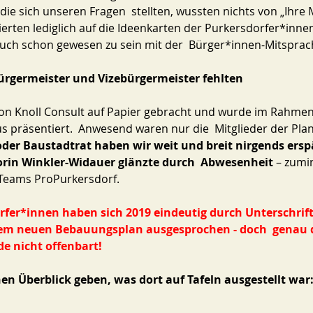
ie sich unseren Fragen  stellten, wussten nichts von „Ihre 
nzierten lediglich auf die Ideenkarten der Purkersdorfer*inne
uch schon gewesen zu sein mit der  Bürger*innen-Mitsprac
ürgermeister und Vizebürgermeister fehlten
on Knoll Consult auf Papier gebracht und wurde im Rahmen 
s präsentiert.  Anwesend waren nur die  Mitglieder der Pl
der Baustadtrat haben wir weit und breit nirgends ersp
orin Winkler-Widauer glänzte durch  Abwesenheit 
– zumi
Teams ProPurkersdorf.
fer*innen haben sich 2019 eindeutig durch Unterschrifte
nem neuen Bebauungsplan ausgesprochen - doch  genau d
 nicht offenbart! 
en Überblick geben, was dort auf Tafeln ausgestellt war: