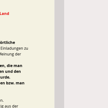
Land 
örtliche 
 Einladungen zu 
Meinung der 
en, die man  
ien und den 
urde. 
nen bzw. man  
en.
ig aus der 