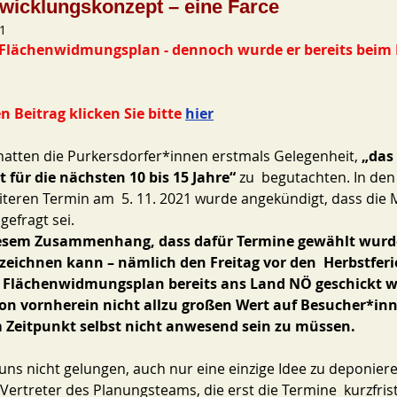
twicklungskonzept – eine Farce
21
Flächenwidmungsplan - dennoch wurde er bereits beim 
 Beitrag klicken Sie bitte 
hier
atten die Purkersdorfer*innen erstmals Gelegenheit, 
„das 
für die nächsten 10 bis 15 Jahre“ 
zu  begutachten. In den
teren Termin am  5. 11. 2021 wurde angekündigt, dass die 
efragt sei. 
 diesem Zusammenhang, dass dafür Termine gewählt wurd
zeichnen kann – nämlich den Freitag vor den  Herbstfer
 Flächenwidmungsplan bereits ans Land NÖ geschickt w
 von vornherein nicht allzu großen Wert auf Besucher*in
m Zeitpunkt selbst nicht anwesend sein zu müssen.
t uns nicht gelungen, auch nur eine einzige Idee zu deponier
Vertreter des Planungsteams, die erst die Termine  kurzfrist