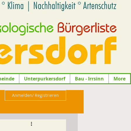
meinde
Unterpurkersdorf
Bau - Irrsinn
More
Anmelden/ Registrieren