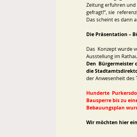
Zeitung erfuhren und d
gefragt!“, sie  refere
Das scheint es dann a
Die Präsentation – B
Das  Konzept wurde v
Ausstellung im Rathau
Den  Bürgermeister o
die Stadtamtsdirekt
der Anwesenheit des 
Hunderte  Purkersdor
Bausperre bis zu ei
Bebauungsplan wurde
Wir möchten hier ein