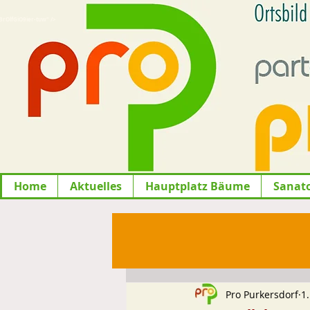
lfGiO9ier-tuw" />
Home
Aktuelles
Hauptplatz Bäume
Sanat
Pro Purkersdorf
1