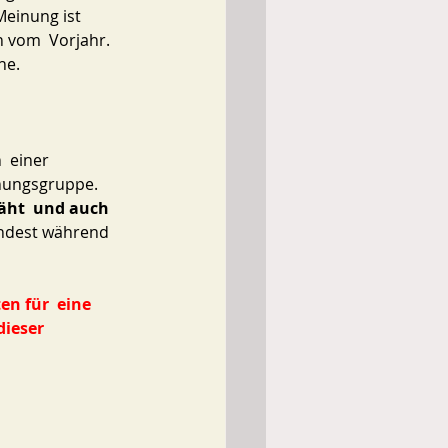
Meinung ist 
n vom  Vorjahr. 
he. 
 einer 
anungsgruppe. 
äht  und auch 
ndest während 
n für  eine 
ieser 
 