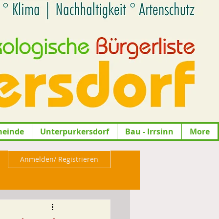
meinde
Unterpurkersdorf
Bau - Irrsinn
More
Anmelden/ Registrieren