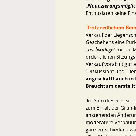
„
Finanzierungsmöglic
Enthusiaten keine Fin
Trotz redlichem Bem
Verkauf der Liegensch
Geschehens eine Purke
„
Tischvorlage
“ für die
ordentlichen Sitzungsp
Verkauf vorab (!) gut 
“Diskussion“ und „Deb
angeschafft auch in
Brauchtum darstellt.
 Im Sinn dieser Erkenntnis dürfte auch wenig Anlass sein, auf einen letzten Hoffnungsschimmer 
zum Erhalt der Grün-I
anstehenden Änderung
moderatere Verbauung 
ganz entschieden - wär