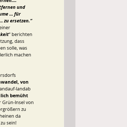
fernen…. 
tfernen und 
ume … für 
… zu ersetzen.“
iner 
keit
“ berichten 
tzung, dass 
en solle, was 
derlich machen 
rsdorfs 
awandel, von 
landauf-landab 
lich bemüht 
 Grün-Insel von 
rgrößern zu 
cheinen da 
zu sein!