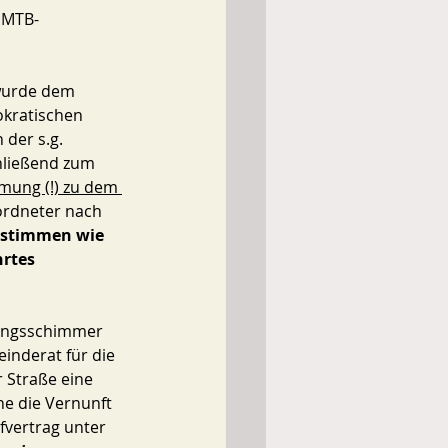
 MTB-
wurde dem 
okratischen 
der s.g. 
hließend zum 
mung (!) zu dem 
ordneter nach 
Abstimmen wie 
rtes 
inderat für die 
Straße eine 
he die Vernunft 
fvertrag unter 