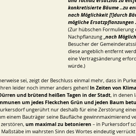
und Totholz ersatzlos zu ent
konkretisierte Bäume ..zu en
nach Möglichkeit [!]durch Bä
mögliche Ersatzpflanzungen 
(Zur hübschen Formulierung e
Nachpflanzung „
nach Möglich
Besucher der Gemeinderatssi
diese angeblich entfernt werd
eine Vertragsänderung erfor
würde.) 
rweise sei, zeigt der Beschluss einmal mehr, dass in Purke
Uhren leider noch immer anders gehen! 
In Zeiten von Klim
Dürren und brütend heißen Tagen in der Stadt
, in denen 
mmunen um jedes Fleckchen Grün und jeden Baum betu
urkersdorf ungerührt nur deshalb für eine Zerstörung einer
um einem Bauträger seine Baufläche gewinnmaximierend ve
zerstören, 
um maximal zu betonieren
 – in Purkersdorf s
he Maßstäbe im wahrsten Sinn des Wortes eindeutig verrückt 