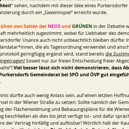
hkeit
“ sehen, nachdem mit dieser Idee eines Purkersdorfer
anzierung durch ein „Gewinnspiel“ erreicht wurde.
ühen von Seiten der 
NEOS 
und 
GRÜNEN
 in der Debatte 
aft mehrheitlich zugestimmt, wobei für Liebhaber des dem
rsdorfer Usance auch nicht unbeachtlich bleiben dürfte: In 
 Mandatar*innen, die als Tagesordnung verwendet und ansc
rotokoll geringfügig ergänzt wird, stand bereits 
die Zustim
eingetragen!
 Soweit nur zur freien Entscheidung freier Abge
atte“! 
Viel besser lässt sich nicht demonstrieren, dass 
 Purkersdorfs Gemeinderat bei SPÖ und ÖVP gut eingefüh
 
nsel in der Wiener Straße zu setzen: Sollte nämlich der Geme
 der Flächenwidmung und Bebauungspläne für die Wiener 
beschließen als dies bis jetzt verfügt ist– und dafür spräc
e der Vertrag hinfällig und auflösbar! Wörtlich hält der Kau