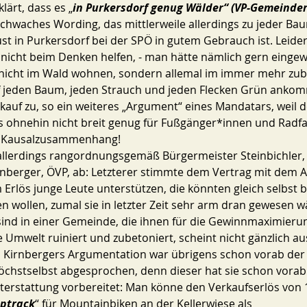
ärt, dass es „
in Purkersdorf genug Wälder“ (VP-Gemeindera
schwaches Wording, das mittlerweile allerdings zu jeder B
 in Purkersdorf bei der SPÖ in gutem Gebrauch ist. Leide
s nicht beim Denken helfen, - man hätte nämlich gern eingew
nicht im Wald wohnen, sondern allemal im immer mehr zub
uf jeden Baum, jeden Strauch und jeden Flecken Grün ankom
 ohnehin nicht breit genug für Fußgänger*innen und Radfah
er Kausalzusammenhang!
nberger, ÖVP, ab: Letzterer stimmte dem Vertrag mit dem 
Erlös junge Leute unterstützen, die könnten gleich selbst 
n wollen, zumal sie in letzter Zeit sehr arm dran gewesen w
ind in einer Gemeinde, die ihnen für die Gewinnmaximieru
 Umwelt ruiniert und zubetoniert, scheint nicht gänzlich aus
 Kirnbergers Argumentation war übrigens schon vorab der 
chstselbst abgesprochen, denn dieser hat sie schon vorab 
terstattung vorbereitet: Man könne den Verkaufserlös von 1
ptrack
“ für Mountainbiken an der Kellerwiese als 