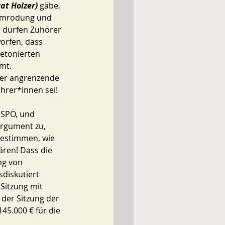
t Holzer) 
gäbe, 
aumrodung und 
r dürfen Zuhörer 
orfen, dass 
etonierten 
mt.
rer*innen sei! 
Argument zu, 
bestimmen, wie 
ären! Dass die 
ng von 
diskutiert 
Sitzung mit 
der Sitzung der 
45.000 € für die 