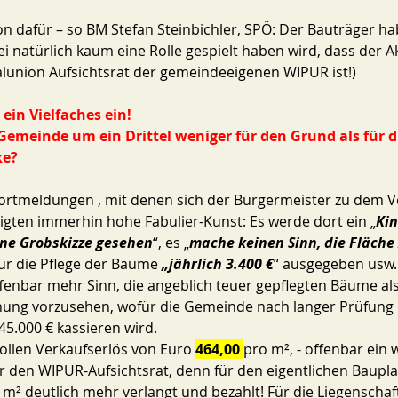
ion dafür – so BM Stefan Steinbichler, SPÖ: Der Bauträger h
ei natürlich kaum eine Rolle gespielt haben wird, dass der A
lunion Aufsichtsrat der gemeindeeigenen WIPUR ist!) 
ein Vielfaches ein! 
emeinde um ein Drittel weniger für den Grund als für d
e? 
zeigten immerhin hohe Fabulier-Kunst: Es werde dort ein „
Kin
ine Grobskizze gesehen
“, es „
mache keinen Sinn, die Fläche
ür die Pflege der Bäume 
„jährlich 3.400 €
“ ausgegeben usw. u
offenbar mehr Sinn, die angeblich teuer gepflegten Bäume als
rnung vorzusehen, wofür die Gemeinde nach langer Prüfung 
5.000 € kassieren wird. 
tollen Verkaufserlös von Euro 
464,00 
pro m², - offenbar ein 
r den WIPUR-Aufsichtsrat, denn für den eigentlichen Baupla
m² deutlich mehr verlangt und bezahlt! Für die Liegenschaf