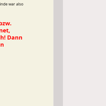
inde war also 
bzw. 
net, 
h! Dann 
n 