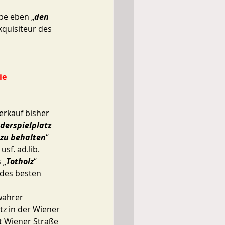
abe eben „
den 
kquisiteur des 
ie 
derspielplatz 
 zu behalten
“ 
sf. ad.lib.
 „
Totholz
“ 
des besten 
wahrer 
tz in der Wiener 
t Wiener Straße 