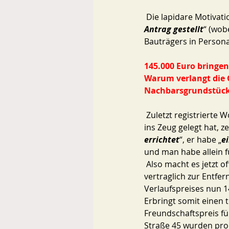
 Die lapidare Motivat
Antrag gestellt
“ (wob
Bauträgers in Persona
145.000 Euro bringen 
Warum verlangt die G
Nachbarsgrundstück
 Zuletzt registrierte Wortmeldungen , mit denen sich der Bürgermeister zu dem Verkauf bisher 
ins Zeug gelegt hat, 
errichtet
“, er habe „
e
und man habe allein f
 Also macht es jetzt 
vertraglich zur Entfe
Verlaufspreises nun 14
Erbringt somit einen 
Freundschaftspreis fü
Straße 45 wurden pro 