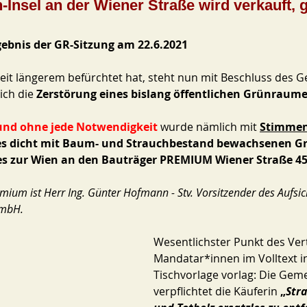
n-Insel an der Wiener Straße wird verkauft, 
ebnis der GR-Sitzung am 22.6.2021
seit längerem befürchtet hat, steht nun mit Beschluss des 
ich die 
Zerstörung eines bislang öffentlichen Grünraum
 und ohne jede Notwendigkeit
 wurde nämlich mit 
Stimmen
nes dicht mit Baum- und Strauchbestand bewachsenen Gr
s zur Wien an den Bauträger PREMIUM Wiener Straße 4
mium ist Herr Ing. Günter Hofmann - Stv. Vorsitzender des Aufsic
mbH. 
Wesentlichster Punkt des Ver
Mandatar*innen im Volltext in
Tischvorlage vorlag: Die Gem
verpflichtet die Käuferin 
„
Str