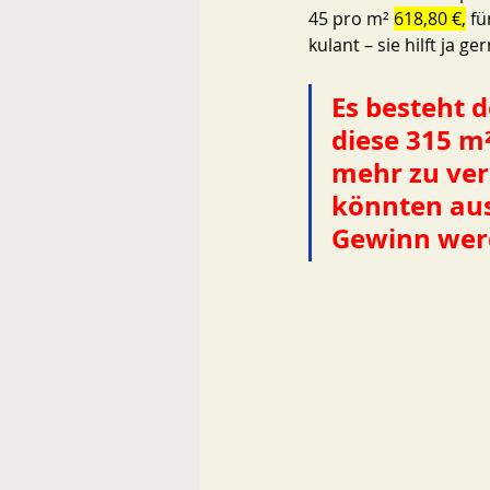
45 pro m² 
618,80 €,
 f
kulant – sie hilft ja 
Es besteht d
diese 315 
m
mehr zu ver
könnten aus
Gewinn werd