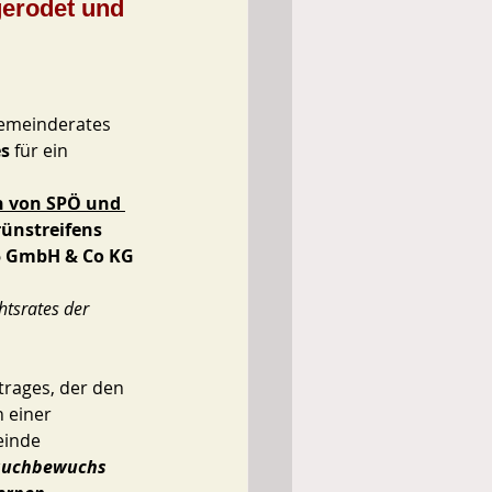
gerodet und
Gemeinderates 
es
 für ein 
 von SPÖ und 
ünstreifens 
5 GmbH & Co KG 
htsrates der 
trages, der den 
 einer 
einde 
auchbewuchs 