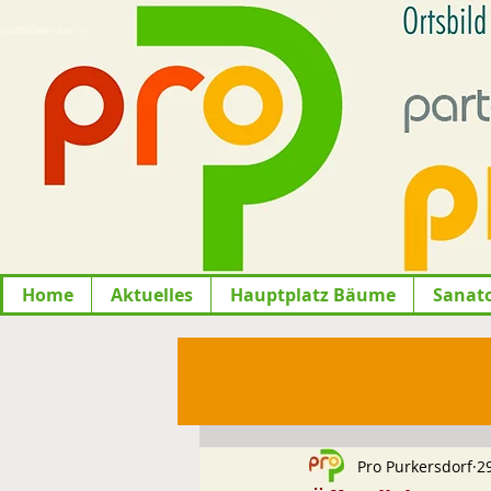
lfGiO9ier-tuw" />
Home
Aktuelles
Hauptplatz Bäume
Sanat
Pro Purkersdorf
2