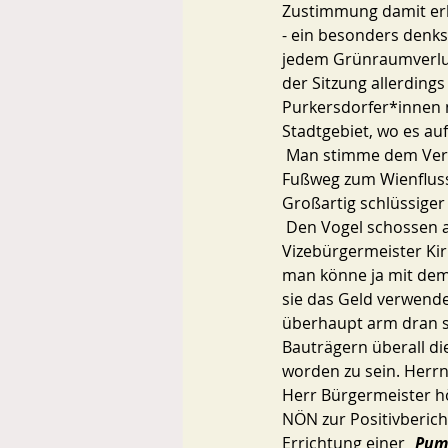
Zustimmung damit erkl
- ein besonders denk
jedem Grünraumverlust
der Sitzung allerding
Purkersdorfer*innen 
Stadtgebiet, wo es a
 Man stimme dem Verkauf zu, so ein weiteres „Argument“ eines Mandatars, weil der angrenzende 
Fußweg zum Wienfluss
Großartig schlüssig
 Den Vogel schossen allerdings rangordnungsgemäß Bürgermeister Steinbichler, SPÖ, und 
Vizebürgermeister Kir
man könne ja mit dem 
sie das Geld verwende
überhaupt arm dran s
Bauträgern überall die
worden zu sein. Herrn
Herr Bürgermeister hö
NÖN zur Positivberich
Errichtung einer „
Pum