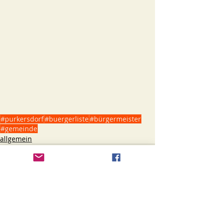
#purkersdorf
#buergerliste
#bürgermeister
#gemeinde
allgemein
Aktuelle Beiträge
Alle ansehen