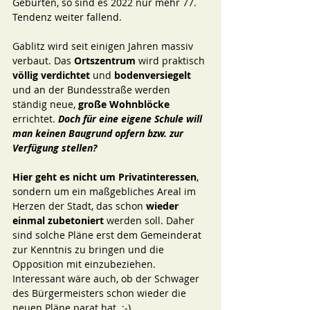
Geburten, so sind es 2022 nur mehr 77. 
Tendenz weiter fallend. 
Gablitz wird seit einigen Jahren massiv 
verbaut. Das 
Ortszentrum 
wird praktisch 
völlig verdichtet 
und 
bodenversiegelt 
und an der Bundesstraße werden 
ständig neue, 
große Wohnblöcke
errichtet. 
Doch für eine eigene Schule will 
man keinen Baugrund opfern bzw. zur 
Verfügung stellen? 
Hier geht es nicht um Privatinteressen
, 
sondern um ein maßgebliches Areal im 
Herzen der Stadt, das schon 
wieder 
einmal zubetoniert 
werden soll. Daher 
sind solche Pläne erst dem Gemeinderat 
zur Kenntnis zu bringen und die 
Opposition mit einzubeziehen. 
Interessant wäre auch, ob der Schwager 
des Bürgermeisters schon wieder die 
neuen Pläne parat hat. ;-) 