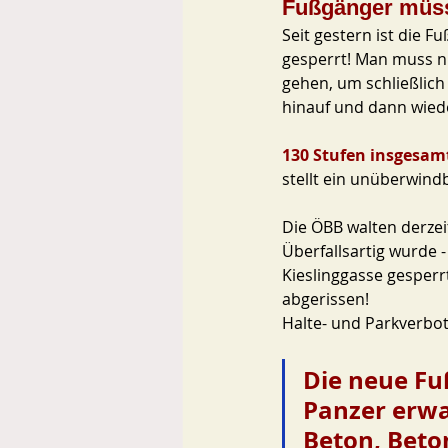
Fußgänger müss
Seit gestern ist die 
gesperrt! Man muss nu
gehen, um schließlich
hinauf und dann wied
130 Stufen insgesamt
stellt ein unüberwindb
Die ÖBB walten derzeit
Überfallsartig wurde 
Kieslinggasse gesper
abgerissen! 
Halte- und Parkverbot
Die neue Fu
Panzer erwa
Beton, Beto