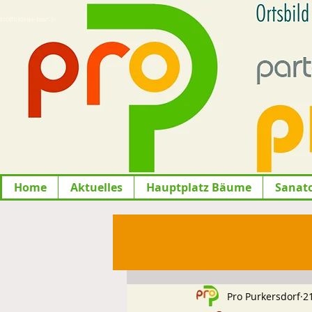
lfGiO9ier-tuw" />
Home
Aktuelles
Hauptplatz Bäume
Sanat
Pro Purkersdorf
2