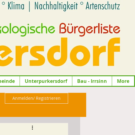
meinde
Unterpurkersdorf
Bau - Irrsinn
More
Anmelden/ Registrieren