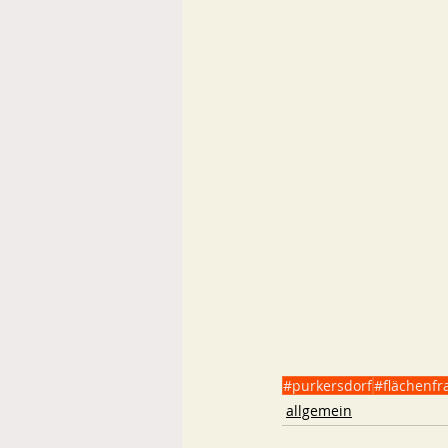
#purkersdorf
#flächenfr
allgemein