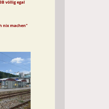
B völlig egal 
ich nix machen"