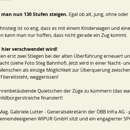
s man nun 130 Stufen steigen.
 Egal ob alt, jung, ohne oder 
nsteig ist so eng, dass es mit einem Kinderwagen und ein
n kann man nur hoffen, dass nicht gerade ein Zug kommt.
as hier verschwendet wird!
n erst zwei Stiegen bei der alten Überführung erneuert un
cht (siehe Foto Steg Bahnhof). Jetzt wird in einer Nacht- u
n Menschen als einzige Möglichkeit zur Überquerung zwische
 bereitsteht, weggerissen!
ohrenbetäubende Quietschen der Züge zu kümmern (das war
ildbürgerstreiche finanziert! 
Mag. Gabriele Lutter - Generalsekretärin der ÖBB Infra AG - pl
r gemeindeeigenen WIPUR GmbH sitzt und ein engagierter S