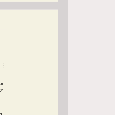
tellenchaos statt
erheit für Kinder
 
on 
ge 
 
d. 