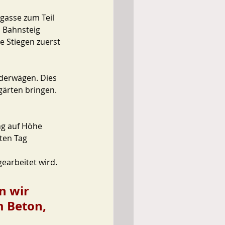
gasse zum Teil 
 Bahnsteig 
 Stiegen zuerst 
nderwägen. Dies 
rgärten bringen.
ng auf Höhe 
ten Tag 
gearbeitet wird.
n wir 
m Beton, 