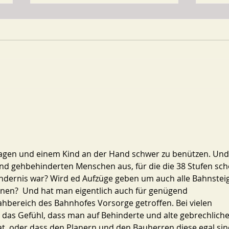
Park & Ride in Unter-
Baus
Purkersdorf
Sich
wagen und einem Kind an der Hand schwer zu benützen. Und
und gehbehinderten Menschen aus, für die die 38 Stufen sch
ndernis war? Wird ed Aufzüge geben um auch alle Bahnstei
nnen?  Und hat man eigentlich auch für genügend 
hbereich des Bahnhofes Vorsorge getroffen. Bei vielen 
das Gefühl, dass man auf Behinderte und alte gebrechliche
t, oder dass den Planern und den Bauherren diese egal sin