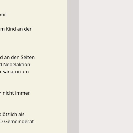
mit 
em Kind an der 
d an den Seiten 
nd Nebelaktion 
n Sanatorium 
 nicht immer 
ötzlich als 
PÖ-Gemeinderat 