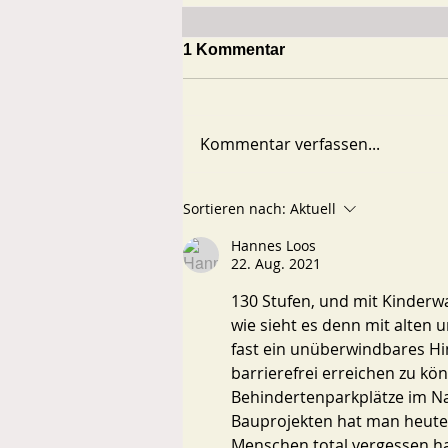
1 Kommentar
Kommentar verfassen...
Petitionserfolg: 898
Sortieren nach:
Aktuell
Unterschriften
Hannes Loos
22. Aug. 2021
130 Stufen, und mit Kinder
wie sieht es denn mit alten 
fast ein unüberwindbares Hi
barrierefrei erreichen zu kö
Behindertenparkplätze im Na
Bauprojekten hat man heute 
Menschen total vergessen ha