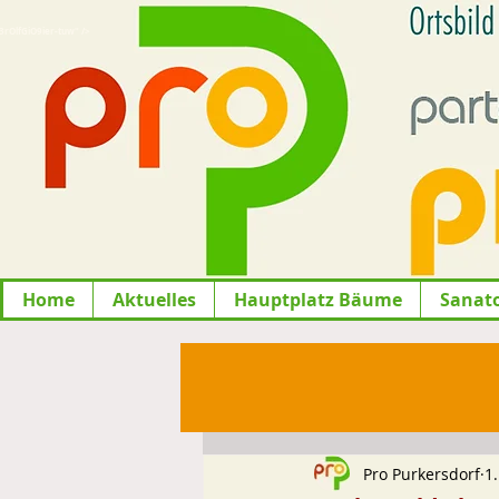
lfGiO9ier-tuw" />
Home
Aktuelles
Hauptplatz Bäume
Sanat
Pro Purkersdorf
1.