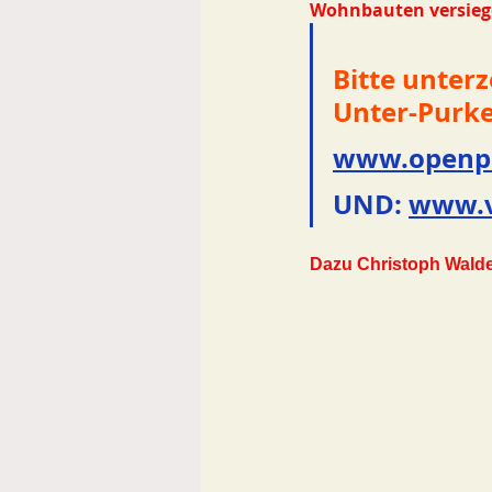
Wohnbauten versiege
Bitte unterz
Unter-Purke
www.openpe
UND: 
www.v
Dazu 
Christoph Walde