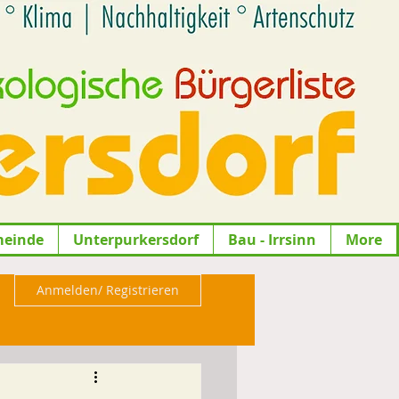
meinde
Unterpurkersdorf
Bau - Irrsinn
More
Anmelden/ Registrieren