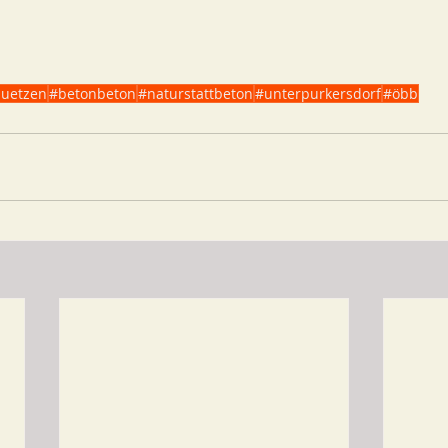
uetzen
#betonbeton
#naturstattbeton
#unterpurkersdorf
#öbb