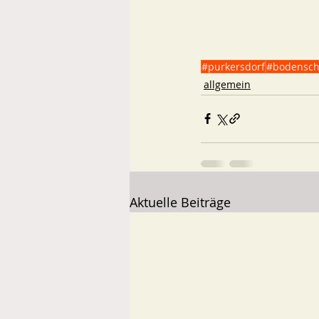
#purkersdorf
#bodensch
allgemein
Aktuelle Beiträge